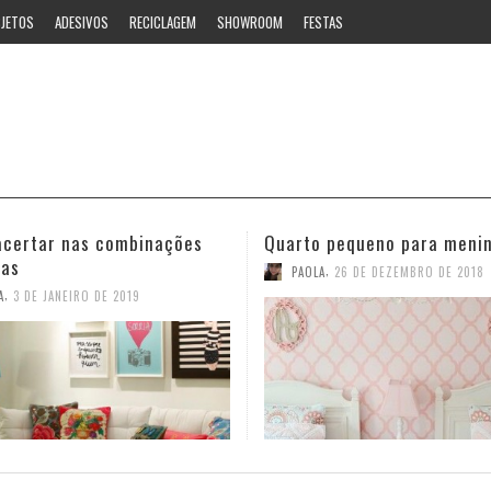
JETOS
ADESIVOS
RECICLAGEM
SHOWROOM
FESTAS
 pequeno para meninas
Ideias estilosas para o ban
,
,
A
26 DE DEZEMBRO DE 2018
PAOLA
12 DE NOVEMBRO DE 2018