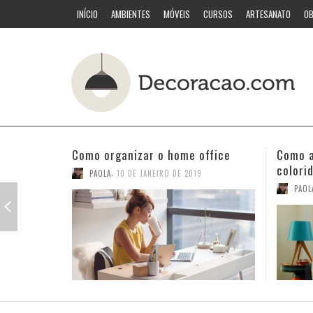
INÍCIO
AMBIENTES
MÓVEIS
CURSOS
ARTESANATO
OB
Como acertar nas combinações
Quarto
coloridas
PAOL
,
PAOLA
3 DE JANEIRO DE 2019